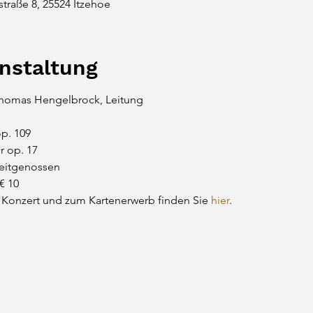
nstraße 8, 25524 Itzehoe
anstaltung
homas Hengelbrock, Leitung
. 109 

 op. 17

eitgenossen
 € 10
Konzert und zum Kartenerwerb finden Sie 
hier
.