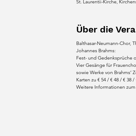
St. Laurentii-Kirche, Kirche
Über die Ver
Balthasar-Neumann-Chor, T
Johannes Brahms:

Fest- und Gedenksprüche op
Vier Gesänge für Frauenchor
sowie Werke von Brahms’ Z
Karten zu € 54 / € 48 / € 38 /
Weitere Informationen zum 