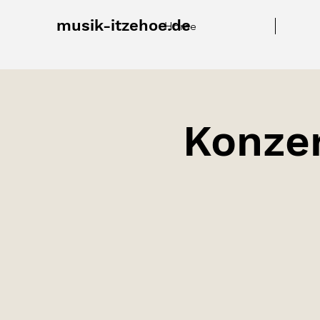
musik-itzehoe.de
Home
Konze