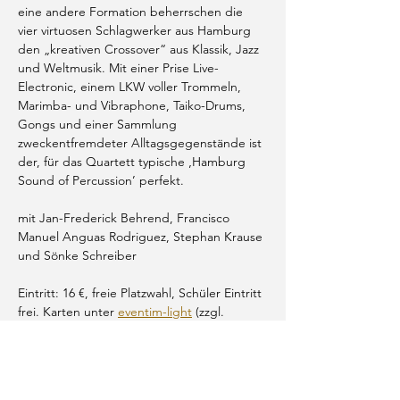
eine andere Formation beherrschen die 
vier virtuosen Schlagwerker aus Hamburg 
den „kreativen Crossover“ aus Klassik, Jazz 
und Weltmusik. Mit einer Prise Live-
Electronic, einem LKW voller Trommeln, 
Marimba- und Vibraphone, Taiko-Drums, 
Gongs und einer Sammlung 
zweckentfremdeter Alltagsgegenstände ist 
der, für das Quartett typische ‚Hamburg 
Sound of Percussion’ perfekt.
mit Jan-Frederick Behrend, Francisco 
Manuel Anguas Rodriguez, Stephan Krause 
und Sönke Schreiber
Eintritt: 16 €, freie Platzwahl, Schüler Eintritt 
frei. Karten unter 
eventim-light
 (zzgl. 
Vorverkaufsgebühr) sowie an der 
Abendkasse