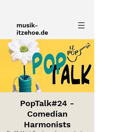
musik-
itzehoe.de
PopTalk#24 -
Comedian
Harmonists