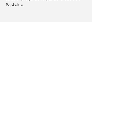
Popkultur.
Diese Veranstaltung teilen