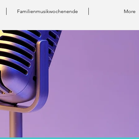
Familienmusikwochenende
More