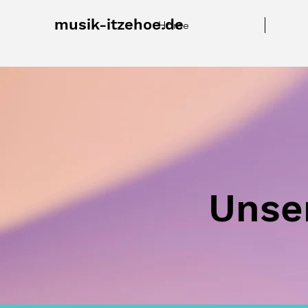
musik-itzehoe.de
Home
Unse