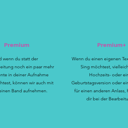
Premium
Premium+
 wenn du statt der
Wenn du einen eigenen Text
leitung noch ein paar mehr
Sing möchtest, vielleic
ente in deiner Aufnahme
Hochzeits- oder ei
test, können wir auch mit
Geburtstagsversion oder ei
leinen Band aufnehmen.
für einen anderen Anlass, 
dir bei der Bearbeit