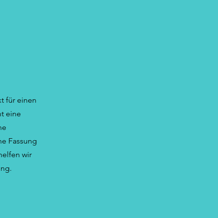
 für einen
ht eine
ne
ne Fassung
helfen wir
ung.