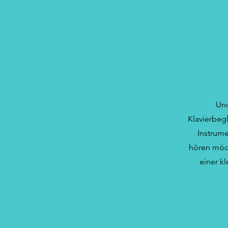
Und
Klavierbeg
Instrum
hören möch
einer k