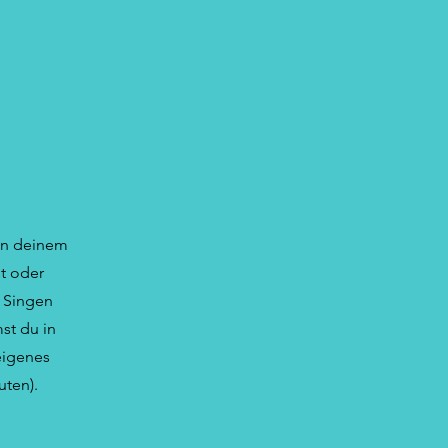
an deinem
t oder
 Singen
st du in
eigenes
uten).